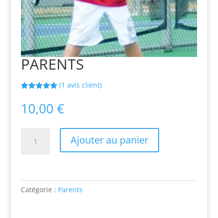
PARENTS
(
1
avis client)
Noté
1
5.00
sur 5
10,00
€
basé sur
notation
client
quantité
Ajouter au panier
de
PARENTS
Catégorie :
Parents