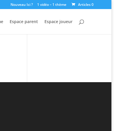
Nouveau Ici ?
1 vidéo – 1 thème
Articles 0
me
Espace parent
Espace joueur