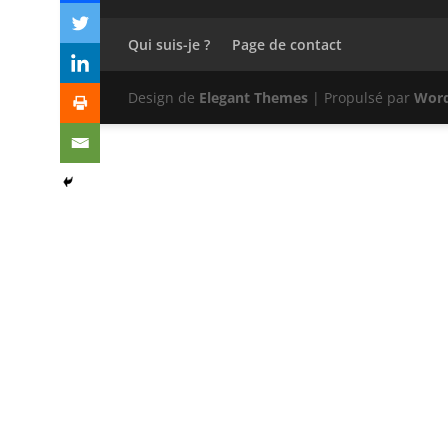
Qui suis-je ?
Page de contact
Design de
Elegant Themes
| Propulsé par
Word